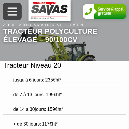
ACCUEIL
>
TOUTES NOS OFFRES DE LOCATION
TRACTEUR POLYCULTURE
NOS OFFRES
NOTRE HISTOIRE
NOS MÉTIERS
ÉLEVAGE – 90/100CV
Tout le matériel neuf disponible
Le Groupe SAVAS
Nos marques
Tracteur Niveau 20
L’occasion Premium
Nos établissements
Matériel d’occasion
Louez votre matériel agricole
Location courte durée
jusqu'à 6 jours: 235€ht*
Campa
Nos services
de 7 à 13 jours: 199€ht*
CLAAS connect
Pièces détachées
de 14 à 30jours: 159€ht*
Savas shop
+ de 30 jours: 117€ht*