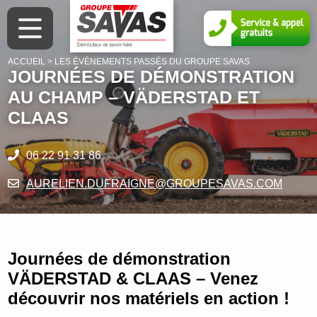
ACCUEIL
>
LES ÉVÈNEMENTS PASSÉS DU GROUPE SAVAS
JOURNÉES DE DÉMONSTRATION
NOS OFFRES
NOTRE HISTOIRE
NOS MÉTIERS
AU CHAMP – VÄDERSTAD ET
CLAAS
Tout le matériel neuf disponible
Le Groupe SAVAS
Nos marques
06 22 91 31 86
L’occasion Premium
Nos établissements
Matériel d’occasion
AURELIEN.DUFRAIGNE@GROUPESAVAS.COM
Louez votre matériel agricole
Location courte durée
Campa
Nos services
CLAAS connect
Pièces détachées
Journées de démonstration
Savas shop
VÄDERSTAD & CLAAS – Venez
découvrir nos matériels en action !